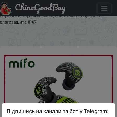
ChinaGoodBuy
Код на знижку NPY9CM Беспроводные наушники S&O
от MiFo S, Bluetooth 5,2, активные шумоподавляющие
наушники, глубокие басы, спортивные наушники,
влагозащита IPX7
×
Підпишись на канали та бот у Telegram: