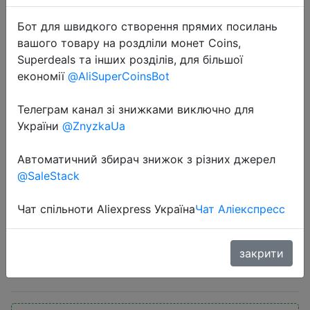
Бот для швидкого створення прямих посилань
вашого товару на роздліли монет Coins,
Superdeals та інших розділів, для більшої
економії
@AliSuperCoinsBot
Телеграм канал зі знижками виключно для
2022-04-13
України
@ZnyzkaUa
Беспроводные наушники S&O от
MiFo S, Bluetooth 5,2, активные
Автоматичний збирач знижок з різних джерел
шумоподавляющие наушники,
@SaleStack
глубокие басы, спортивные
наушники, влагозащита IPX7
Чат спільноти Aliexpress Україна
Чат Аліекспресс
закрити
$111.68