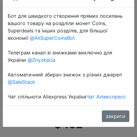
Бот для швидкого створення прямих посилань
вашого товару на роздліли монет Coins,
Superdeals та інших розділів, для більшої
економії
@AliSuperCoinsBot
2022-04-12
Телеграм канал зі знижками виключно для
Смартфон OnePlus 9RT 9R T 5G,
України
@ZnyzkaUa
глобальная прошивка,
многоязычная память, 8 ГБ, 128
Автоматичний збирач знижок з різних джерел
@SaleStack
ГБ, Snapdagon 888, 120 Гц, 6,62
дюйма, AMOLED, 65,
Чат спільноти Aliexpress Україна
Чат Аліекспресс
основополагающая зарядка
закрити
$452