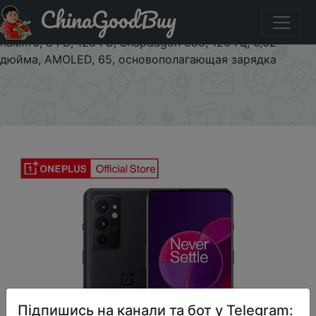
ChinaGoodBuy
Паридбати з промокодом $2/199 Смартфон OnePlus
9RT 9R T 5G, глобальная прошивка, многоязычная
память, 8 ГБ, 128 ГБ, Snapdagon 888, 120 Гц, 6,62
дюйма, AMOLED, 65, основополагающая зарядка
×
Підпишись на канали та бот у Telegram: