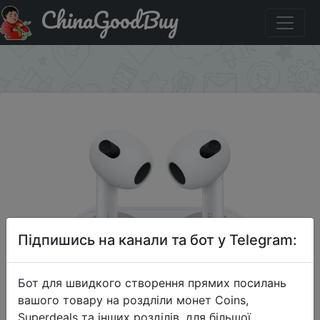
ChinaGoodBuy
Акція на Наушники Apple AirPods в зарядном футляре
(3th generation)
×
Підпишись на канали та бот у Telegram:
Бот для швидкого створення прямих посилань
вашого товару на роздліли монет Coins,
Superdeals та інших розділів, для більшої