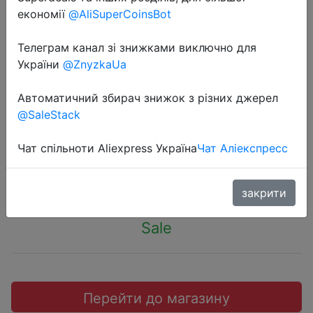
економії
@AliSuperCoinsBot
Телеграм канал зі знижками виключно для
України
@ZnyzkaUa
2022-04-12
Наушники Apple AirPods в
Автоматичний збирач знижок з різних джерел
@SaleStack
зарядном футляре (3th generation)
Чат спільноти Aliexpress Україна
Чат Аліекспресс
15590 руб.
закрити
Sale
Перейти до магазину