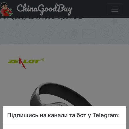
ChinaGoodBuy
Паридбати з промокодом $13/13 Bluetooth-наушники
ZEALOT B28 складные с микрофоном светодиодный
светодиодным цифровым дисплеем
×
Підпишись на канали та бот у Telegram: