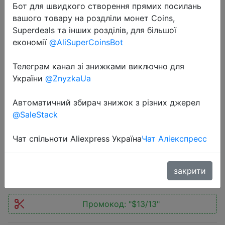
Бот для швидкого створення прямих посилань
вашого товару на роздліли монет Coins,
Superdeals та інших розділів, для більшої
економії
@AliSuperCoinsBot
Телеграм канал зі знижками виключно для
2022-04-11
України
@ZnyzkaUa
Bluetooth-наушники ZEALOT B28
складные с микрофоном
Автоматичний збирач знижок з різних джерел
светодиодный светодиодным
@SaleStack
цифровым дисплеем
Чат спільноти Aliexpress Україна
Чат Аліекспресс
$9.99
закрити
Промокод:
"$13/13"