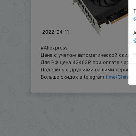
Т
2022-04-11
А
@
#Aliexpress
Ч
Цена с учетом автоматической скидки
Для РФ цена 42463₽ при оплате через Q
Поделись с друзьями нашими сервис
Больше скидок в telegram
t.me/ChinaG