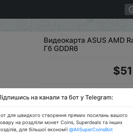
L RX 6600 XT 8 Гб GDDR6
Видеокарта ASUS AMD Ra
Гб GDDR6
$51
S
Підпишись на канали та бот у Telegram:
от для швидкого створення прямих посилань вашого
овару на роздліли монет Coins, Superdeals та інших
Перейти 
озділів, для більшої економії
@AliSuperCoinsBot