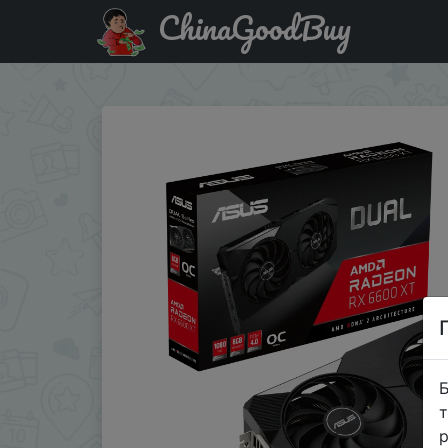
ChinaGoodBuy
Придбати по знижці Видеокарта ASUS AMD Radeon DUA
Б
т
р