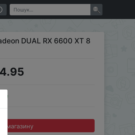
×
deon DUAL RX 6600 XT 8
4.95
ale
до магазину