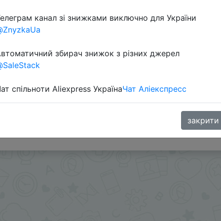
елеграм канал зі знижками виключно для України
@ZnyzkaUa
втоматичний збирач знижок з різних джерел
SaleStack
ат спільноти Aliexpress Україна
Чат Аліекспресс
 продавца.
iwi, при курсе 82,46 за 1$!
ами - @SKIDKOVOZ
закрити
oodBuy