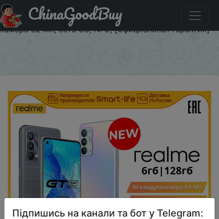
ChinaGoodBuy
Придбати по знижці $49.72/418 Смартфон realme GT
Master edition 6+128ГБ, Snapdragon 778G, Фронтальная
камера 32 Мп, сеть 5G, NFC, [Официальная гарантия]
×
Підпишись на канали та бот у Telegram: