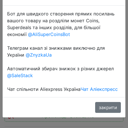
Бот для швидкого створення прямих посилань
вашого товару на роздліли монет Coins,
Superdeals та інших розділів, для більшої
економії
@AliSuperCoinsBot
2022-04-11
Смартфон realme GT Master edition
Телеграм канал зі знижками виключно для
6+128ГБ, Snapdragon 778G,
України
@ZnyzkaUa
Фронтальная камера 32 Мп, сеть
Автоматичний збирач знижок з різних джерел
5G, NFC, [Официальная гарантия]
@SaleStack
Чат спільноти Aliexpress Україна
Чат Аліекспресс
33690 руб.
закрити
Промокод:
"$49.72/418"