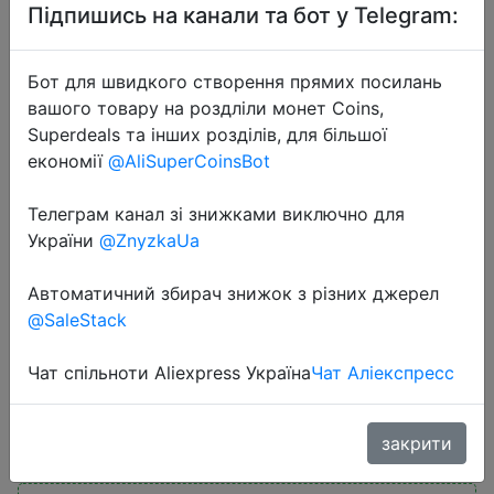
Підпишись на канали та бот у Telegram:
Бот для швидкого створення прямих посилань
вашого товару на роздліли монет Coins,
Superdeals та інших розділів, для більшої
економії
@AliSuperCoinsBot
2022-04-11
Телевизор 55" HUAWEI Vision S 55
Телеграм канал зі знижками виключно для
smart TV телевизор смарт 4k
України
@ZnyzkaUa
HormonyOS WIFI 2.4G Bluetooth 5.0
Автоматичний збирач знижок з різних джерел
UHD смарт тв HDR 55inch
@SaleStack
HD55KAN9A
Чат спільноти Aliexpress Україна
Чат Аліекспресс
54990 руб.
закрити