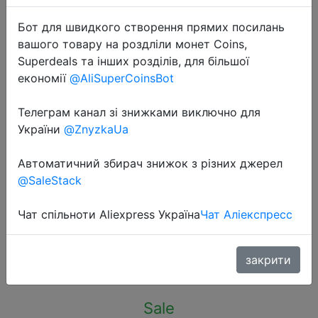
Бот для швидкого створення прямих посилань
вашого товару на роздліли монет Coins,
Superdeals та інших розділів, для більшої
економії
@AliSuperCoinsBot
2022-04-11
Телеграм канал зі знижками виключно для
Процессор AMD Ryzen 5 5600 R5
України
@ZnyzkaUa
5600 3,5 ГГц шестиядерный
двенадцатипоточный процессор 7
Автоматичний збирач знижок з різних джерел
нм L3 = 32M 100-000000927
@SaleStack
разъем AM4
Чат спільноти Aliexpress Україна
Чат Аліекспресс
$207.99
закрити
Sale