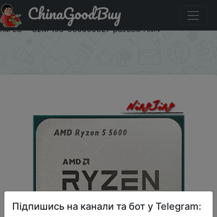
ChinaGoodBuy
Знижка на Процессор AMD Ryzen 5 5600 R5 5600 3,5
ГГц шестиядерный двенадцатипоточный процессор 7
нм L3 = 32M 100-000000927 разъем AM4
×
Підпишись на канали та бот у Telegram: