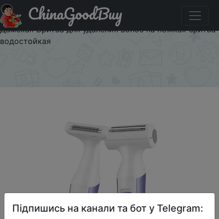
ChinaGoodBuy
Код на знижку LOVECHINA1 Cceyin 2 в 1 электробритва
унисекс триммер для бороды женский эпилятор
Дамская Бритва для удаления волос на ножках бритва
водостойкая
×
Підпишись на канали та бот у Telegram: