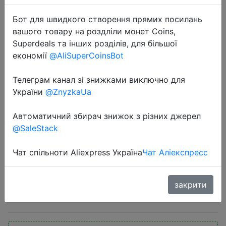
Бот для швидкого створення прямих посилань
вашого товару на роздліли монет Coins,
Superdeals та інших розділів, для більшої
економії
@AliSuperCoinsBot
Телеграм канал зі знижками виключно для
2022-04-11
України
@ZnyzkaUa
Cceyin 2 в 1 электробритва
унисекс триммер для бороды
Автоматичний збирач знижок з різних джерел
женский эпилятор Дамская
@SaleStack
Бритва для удаления волос на
ножках бритва водостойкая
Чат спільноти Aliexpress Україна
Чат Аліекспресс
закрити
$5.27