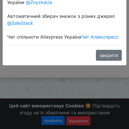
України
@ZnyzkaUa
Автоматичний збирач знижок з різних джерел
Перейти до магазину
@SaleStack
Чат спільноти Aliexpress Україна
Чат Аліекспресс
Додаткова інформація відсутня.
Слідкуйте за знижками на мобільному, в телеграм
каналі:
закрити
ZnyzhkaUA
Цей сайт використовує Cookies
🍪 Підтвердіть
згоду на їх зберігання та використання
прийняти
відхилити