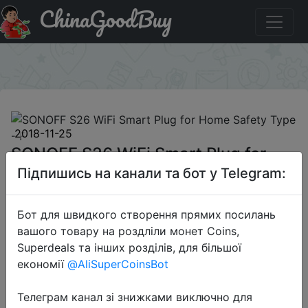
ChinaGoodBuy
Придбати по знижці DHCPQ SONOFF S26 WiFi Smart
Plug for Home Safety Type - F
×
2018-11-25
SONOFF S26 WiFi Smart Plug for
Home Safety Type - F
Підпишись на канали та бот у Telegram:
Бот для швидкого створення прямих посилань
$7.65
вашого товару на роздліли монет Coins,
Superdeals та інших розділів, для більшої
економії
@AliSuperCoinsBot
Промокод:
"DHCPQ"
Телеграм канал зі знижками виключно для