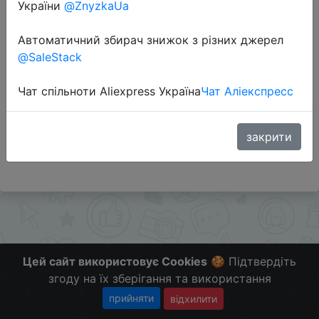
України
@ZnyzkaUa
Автоматичний збирач знижок з різних джерел
Перейти до магазину
@SaleStack
Чат спільноти Aliexpress Україна
Чат Аліекспресс
Додаткова інформація відсутня.
Слідкуйте за знижками на мобільному, в телеграм
каналі:
закрити
ZnyzhkaUA
Цей сайт використовує Cookies
🍪 Підтвердіть
згоду на їх зберігання та використання
прийняти
відхилити