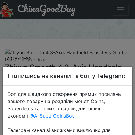
ChinaGoodBuy
Придбати по акціи Zhiyun Smooth 4 3-Axis Handheld
Brushless Gimbal Portable Stabilizer
×
2018-11-25
Zhiyun Smooth 4 3-Axis Handheld
Brushless Gimbal Portable Stabilizer
Підпишись на канали та бот у Telegram:
Бот для швидкого створення прямих посилань
$87.99
вашого товару на роздліли монет Coins,
Superdeals та інших розділів, для більшої
економії
@AliSuperCoinsBot
TomTop
Телеграм канал зі знижками виключно для