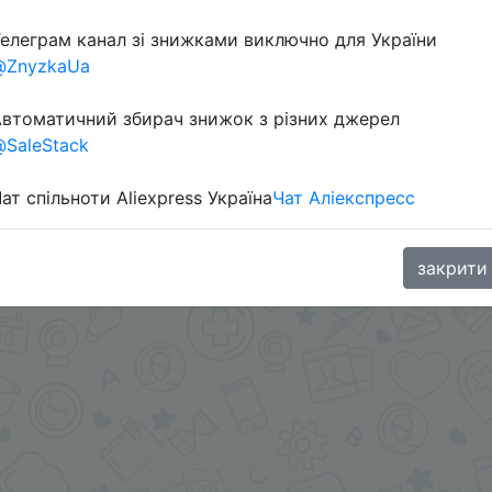
елеграм канал зі знижками виключно для України
@ZnyzkaUa
в телеграм каналі:
втоматичний збирач знижок з різних джерел
SaleStack
ат спільноти Aliexpress Україна
Чат Аліекспресс
закрити