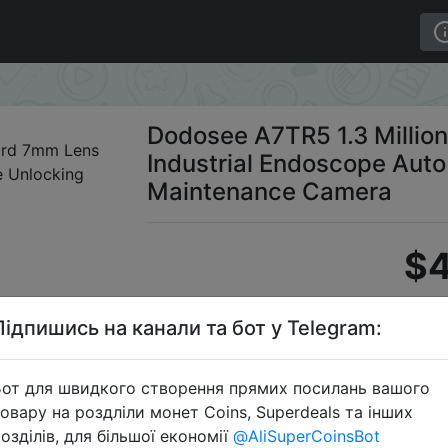
el 5m Cord 7mm Lens Industrial Endoscope Auto Repair P
Dodosee A7TR5 1.3 Millio
Industrial Endoscope Auto
Maintenance Camera
$4
Підпишись на канали та бот у Telegram:
Промок
от для швидкого створення прямих посилань вашого
овару на роздліли монет Coins, Superdeals та інших
озділів, для більшої економії
@AliSuperCoinsBot
Перейти 