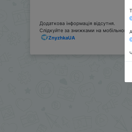
Т
Додаткова інформація відсутня.
Слідкуйте за знижками на мобільному, 
А
ZnyzhkaUA
@
Ч