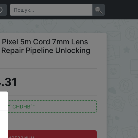
ipeline Unlocking Maintenance Camera
×
n Pixel 5m Cord 7mm Lens
 Repair Pipeline Unlocking
.31
од:
"`CHDHB`"
до магазину