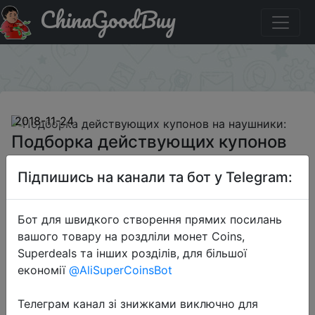
ChinaGoodBuy
Придбати Подборка действующих купонов на
наушники:
×
2018-11-24
Подборка действующих купонов
на наушники:
Підпишись на канали та бот у Telegram:
$4.99
Бот для швидкого створення прямих посилань
вашого товару на роздліли монет Coins,
Superdeals та інших розділів, для більшої
Промокод:
KLFEYHAVSR
економії
@AliSuperCoinsBot
Телеграм канал зі знижками виключно для