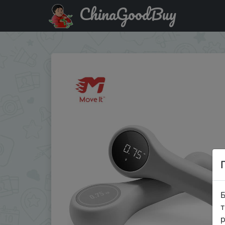
ChinaGoodBuy
Придбати XIAOMI гантели 0.5kg*2. Для фанатов серии.
Б
т
р