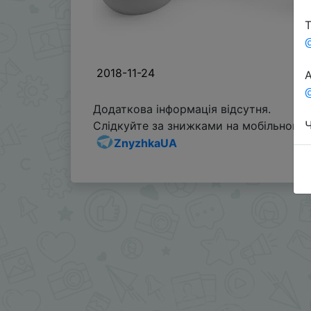
Т
2018-11-24
А
@
Додаткова інформація відсутня.
Ч
Слідкуйте за знижками на мобільному, 
ZnyzhkaUA