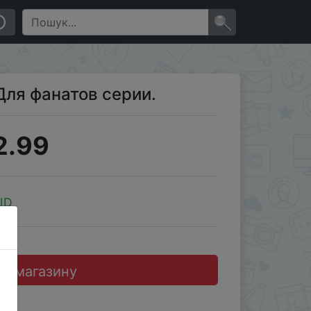
×
Для фанатов серии.
2.99
JD
до магазину