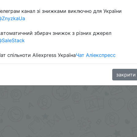
елеграм канал зі знижками виключно для України
@ZnyzkaUa
втоматичний збирач знижок з різних джерел
SaleStack
ат спільноти Aliexpress Україна
Чат Аліекспресс
в телеграм каналі:
закрити