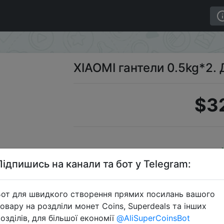
XIAOMI гантели 0.5kg*2. 
$3
Підпишись на канали та бот у Telegram:
от для швидкого створення прямих посилань вашого
Перейти 
овару на роздліли монет Coins, Superdeals та інших
озділів, для більшої економії
@AliSuperCoinsBot