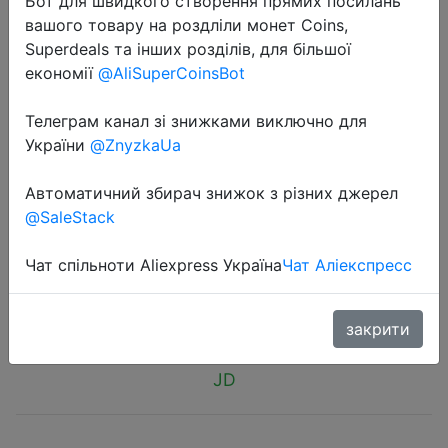
Бот для швидкого створення прямих посилань
вашого товару на роздліли монет Coins,
Superdeals та інших розділів, для більшої
економії
@AliSuperCoinsBot
Телеграм канал зі знижками виключно для
2018-11-24
України
@ZnyzkaUa
High Quality 220ML Ultrasonic Air
Humidifier Aroma Essential Oil
Автоматичний збирач знижок з різних джерел
@SaleStack
Diffuser - увоажнитель воздуха.
Чат спільноти Aliexpress Україна
Чат Аліекспресс
$15.49
закрити
JD