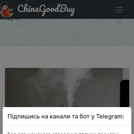
ChinaGoodBuy
Придбати по акціи High Quality 220ML Ultrasonic Air
Humidifier Aroma Essential Oil Diffuser - увоажнитель
воздуха.
×
Підпишись на канали та бот у Telegram: