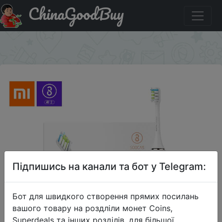
ChinaGoodBuy
Акція на SOOCAS/Xiaomi X3 электрическая зубная
щетка.
×
Підпишись на канали та бот у Telegram:
Бот для швидкого створення прямих посилань
вашого товару на роздліли монет Coins,
Superdeals та інших розділів, для більшої