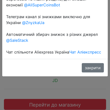
економії
@AliSuperCoinsBot
Телеграм канал зі знижками виключно для
України
@ZnyzkaUa
2018-11-23
SOOCAS/Xiaomi X3 электрическая
Автоматичний збирач знижок з різних джерел
@SaleStack
зубная щетка.
Чат спільноти Aliexpress Україна
Чат Аліекспресс
$32.99
закрити
JD
Перейти до магазину