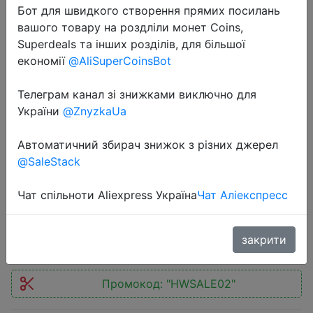
Бот для швидкого створення прямих посилань
вашого товару на роздліли монет Coins,
Superdeals та інших розділів, для більшої
економії
@AliSuperCoinsBot
Телеграм канал зі знижками виключно для
2018-11-23
України
@ZnyzkaUa
Cuteroom DIY Theatre Dollhouse
Miniature Tin Box Decor Gift -
Автоматичний збирач знижок з різних джерел
Набор для сборки кукольного
@SaleStack
домика для зайчиков.
Чат спільноти Aliexpress Україна
Чат Аліекспресс
$4.54
закрити
Промокод:
"HWSALE02"