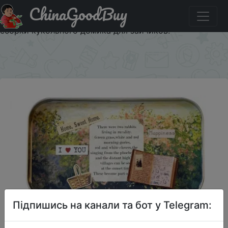
ChinaGoodBuy
Купити по знижці HWSALE02 Cuteroom DIY Theatre
Dollhouse Miniature Tin Box Decor Gift - Набор для
сборки кукольного домика для зайчиков.
×
Підпишись на канали та бот у Telegram: