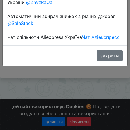
України
@ZnyzkaUa
Автоматичний збирач знижок з різних джерел
Перейти до магазину
@SaleStack
Чат спільноти Aliexpress Україна
Чат Аліекспресс
Додаткова інформація відсутня.
Слідкуйте за знижками на мобільному, в телеграм
каналі:
закрити
ZnyzhkaUA
Цей сайт використовує Cookies
🍪 Підтвердіть
згоду на їх зберігання та використання
прийняти
відхилити