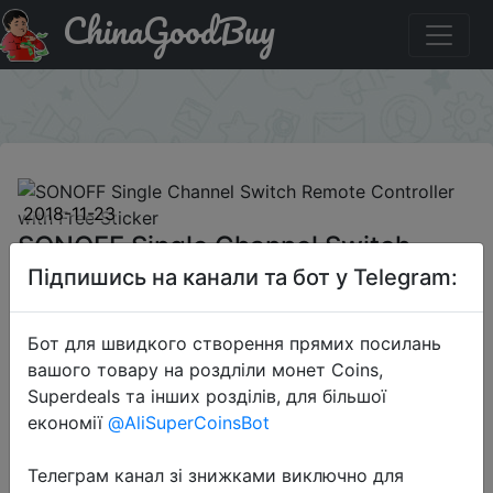
ChinaGoodBuy
Код на знижку `HQLOO` SONOFF Single Channel Switch
Remote Controller with Free Sticker
×
2018-11-23
SONOFF Single Channel Switch
Remote Controller with Free Sticker
Підпишись на канали та бот у Telegram:
Бот для швидкого створення прямих посилань
$2.2
вашого товару на роздліли монет Coins,
Superdeals та інших розділів, для більшої
економії
@AliSuperCoinsBot
Промокод:
"`HQLOO`"
Телеграм канал зі знижками виключно для