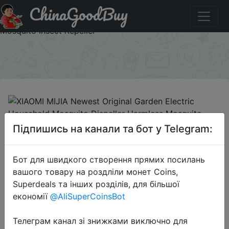
ChinaGoodBuy
Купити по знижці bghome XIAOMI MIJIA Newest Original
Garden Electric Household Mosquito Dispeller Harmless
Mosquito Insect Repeller
×
2018-06-15
Підпишись на канали та бот у Telegram:
XIAOMI MIJIA Newest Original
Garden Electric Household
Бот для швидкого створення прямих посилань
Mosquito Dispeller Harmless
вашого товару на роздліли монет Coins,
Mosquito Insect Repeller
Superdeals та інших розділів, для більшої
економії
@AliSuperCoinsBot
$14.95
Телеграм канал зі знижками виключно для