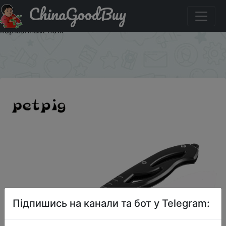
ChinaGoodBuy
Купити на розпродажі Petpig Универсальные складные
ножи инструмент Походный нож ножи для выживания
карманный нож
×
Підпишись на канали та бот у Telegram: