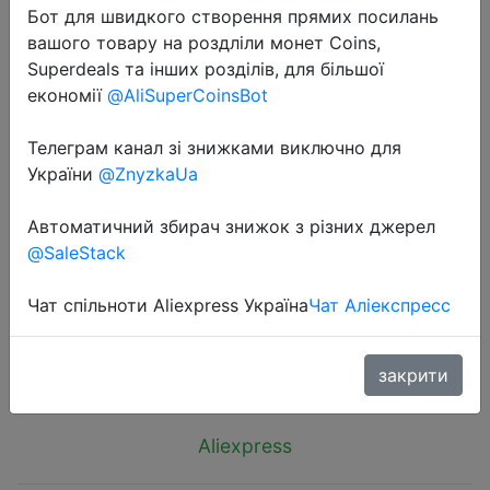
Бот для швидкого створення прямих посилань
вашого товару на роздліли монет Coins,
Superdeals та інших розділів, для більшої
економії
@AliSuperCoinsBot
Телеграм канал зі знижками виключно для
2018-11-23
України
@ZnyzkaUa
Petpig Универсальные складные
ножи инструмент Походный нож
Автоматичний збирач знижок з різних джерел
ножи для выживания карманный
@SaleStack
нож
Чат спільноти Aliexpress Україна
Чат Аліекспресс
$1.99
закрити
Aliexpress