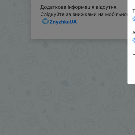
Додаткова інформація відсутня.
Т
Слідкуйте за знижками на мобільному, 
ZnyzhkaUA
А
@
Ч