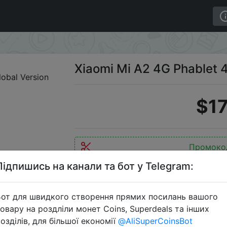
4GB+32Gb Global Version
Xiaomi Mi A2 4G Phablet 
$17
Промоко
Підпишись на канали та бот у Telegram:
от для швидкого створення прямих посилань вашого
Перейти 
овару на роздліли монет Coins, Superdeals та інших
озділів, для більшої економії
@AliSuperCoinsBot