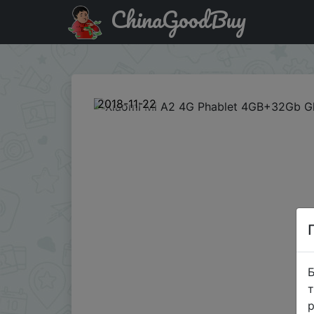
ChinaGoodBuy
Купити по знижці `Mq14fE7p` Xiaomi Mi A2 4G Phablet 
2018-11-22
Б
т
р