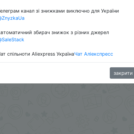
елеграм канал зі знижками виключно для України
в телеграм каналі:
@ZnyzkaUa
втоматичний збирач знижок з різних джерел
SaleStack
ат спільноти Aliexpress Україна
Чат Аліекспресс
закрити