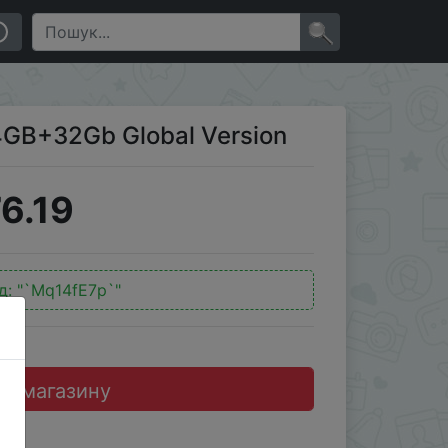
×
4GB+32Gb Global Version
6.19
д:
"`Mq14fE7p`"
до магазину