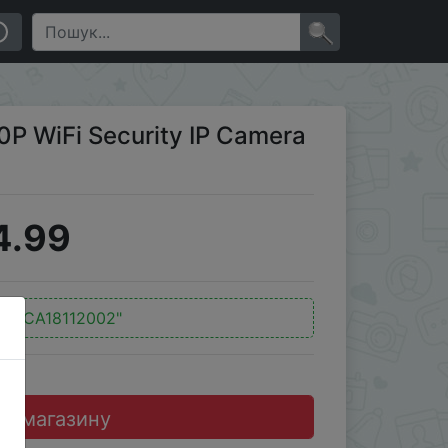
×
0P WiFi Security IP Camera
4.99
д:
"CA18112002"
до магазину