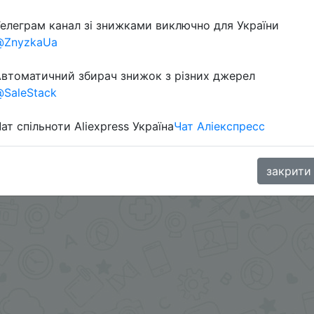
елеграм канал зі знижками виключно для України
@ZnyzkaUa
в телеграм каналі:
втоматичний збирач знижок з різних джерел
SaleStack
ат спільноти Aliexpress Україна
Чат Аліекспресс
закрити