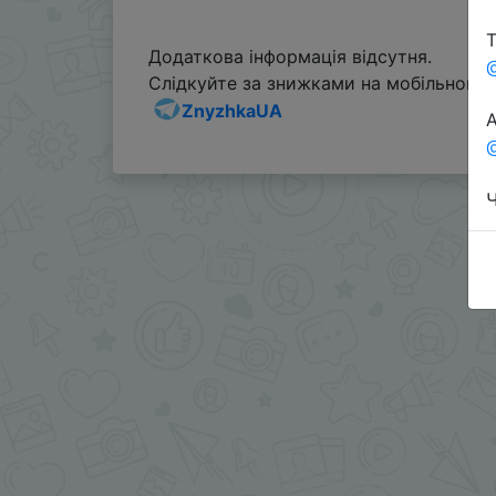
Т
Додаткова інформація відсутня.
Слідкуйте за знижками на мобільному, 
ZnyzhkaUA
А
@
Ч