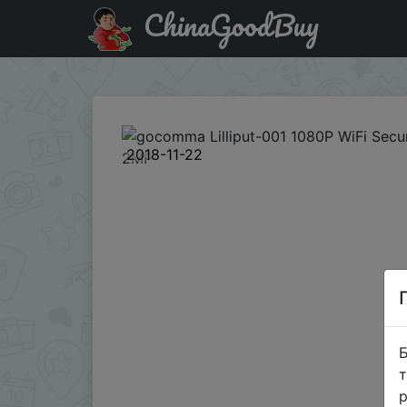
ChinaGoodBuy
Придбати по знижці CA18112002 gocomma Lilliput-001 10
2018-11-22
Б
т
р