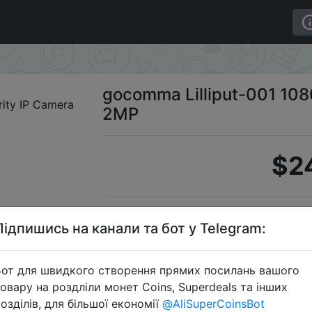
80P WiFi Security IP Camera 2MP
gocomma Lilliput-001 108
2MP
$2
Промоко
Підпишись на канали та бот у Telegram:
от для швидкого створення прямих посилань вашого
овару на роздліли монет Coins, Superdeals та інших
Перейти 
озділів, для більшої економії
@AliSuperCoinsBot