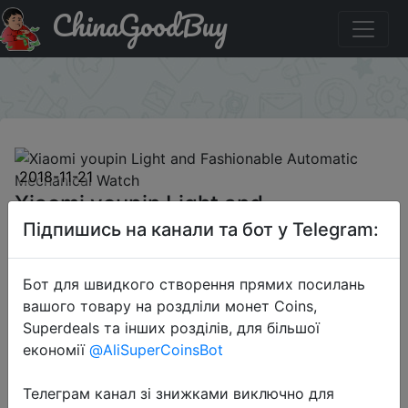
ChinaGoodBuy
Паридбати з промокодом BF1121A Xiaomi youpin Light
and Fashionable Automatic Mechanical Watch
×
2018-11-21
Xiaomi youpin Light and
Fashionable Automatic Mechanical
Підпишись на канали та бот у Telegram:
Watch
Бот для швидкого створення прямих посилань
вашого товару на роздліли монет Coins,
$79.99
Superdeals та інших розділів, для більшої
економії
@AliSuperCoinsBot
Телеграм канал зі знижками виключно для
Промокод:
"BF1121A"