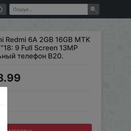
P камера 3000mAh Мобильный телефон B20.
×
mi Redmi 6A 2GB 16GB MTK
"18: 9 Full Screen 13MP
ный телефон B20.
8.99
JD
до магазину