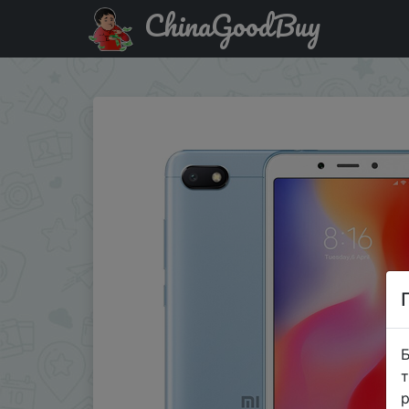
ChinaGoodBuy
Знижка на Глобальная версия Xiaomi Redmi 6A 2GB 16GB
Б
т
р