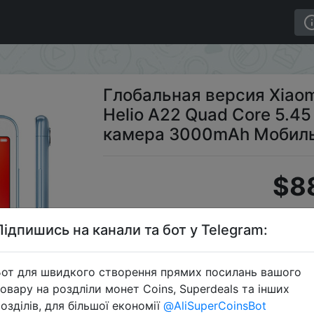
 MTK Helio A22 Quad Core 5.45 "18: 9 Full Screen 13M
Глобальная версия Xiao
Helio A22 Quad Core 5.45 
камера 3000mAh Мобиль
$8
Підпишись на канали та бот у Telegram:
от для швидкого створення прямих посилань вашого
овару на роздліли монет Coins, Superdeals та інших
озділів, для більшої економії
@AliSuperCoinsBot
Перейти 