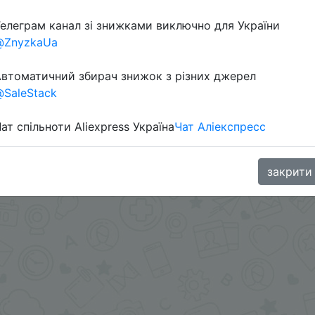
елеграм канал зі знижками виключно для України
@ZnyzkaUa
втоматичний збирач знижок з різних джерел
SaleStack
ат спільноти Aliexpress Україна
Чат Аліекспресс
в телеграм каналі:
закрити