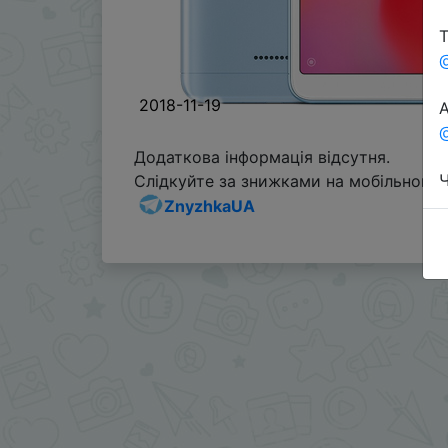
Т
2018-11-19
А
@
Додаткова інформація відсутня.
Ч
Слідкуйте за знижками на мобільному, 
ZnyzhkaUA