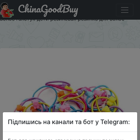
ChinaGoodBuy
Придбати 5 шт. высокое качество коробки круглый
шар Дети эластичные резинки для Волос Эластичный
волос галстук дети резиновая резинка для волос
×
Підпишись на канали та бот у Telegram: