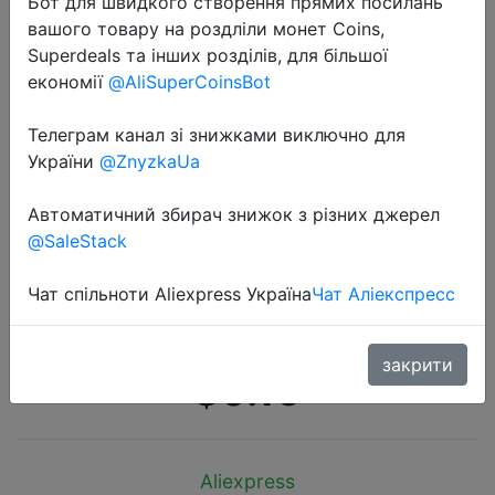
Бот для швидкого створення прямих посилань
вашого товару на роздліли монет Coins,
Superdeals та інших розділів, для більшої
економії
@AliSuperCoinsBot
Телеграм канал зі знижками виключно для
2018-11-19
України
@ZnyzkaUa
5 шт. высокое качество коробки
круглый шар Дети эластичные
Автоматичний збирач знижок з різних джерел
@SaleStack
резинки для Волос Эластичный
волос галстук дети резиновая
Чат спільноти Aliexpress Україна
Чат Аліекспресс
резинка для волос
закрити
$0.16
Aliexpress