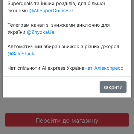
Superdeals та інших розділів, для більшої
економії
@AliSuperCoinsBot
Телеграм канал зі знижками виключно для
2018-11-17
України
@ZnyzkaUa
Prostormer Quick-change
Oscillating Multitool.
Автоматичний збирач знижок з різних джерел
@SaleStack
$54.99
Чат спільноти Aliexpress Україна
Чат Аліекспресс
закрити
JD
Перейти до магазину