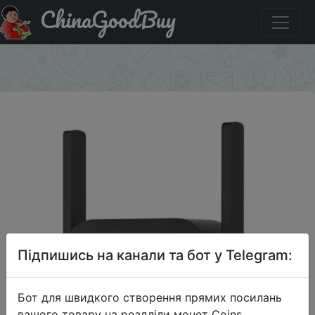
ChinaGoodBuy
Придбати по знижці LUHOT20 Original Xiaomi Pro 300M
WiFi Amplifier for Mi Router
×
Підпишись на канали та бот у Telegram:
Бот для швидкого створення прямих посилань
вашого товару на роздліли монет Coins,