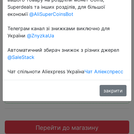
Superdeals та інших розділів, для більшої
економії
@AliSuperCoinsBot
Телеграм канал зі знижками виключно для
2018-11-15
України
@ZnyzkaUa
Original Xiaomi Pro 300M WiFi
Автоматичний збирач знижок з різних джерел
Amplifier for Mi Router
@SaleStack
$8.99
Чат спільноти Aliexpress Україна
Чат Аліекспресс
закрити
Промокод:
"LUHOT20"
Перейти до магазину