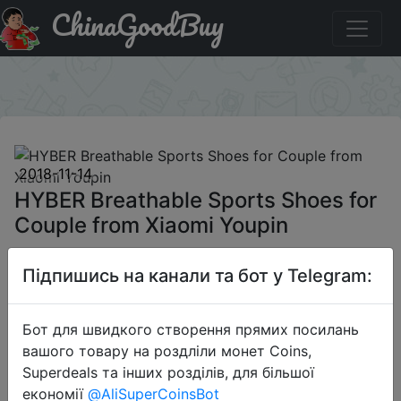
ChinaGoodBuy
Придбати по знижці $50-$15 HYBER Breathable Sports
Shoes for Couple from Xiaomi Youpin
×
2018-11-14
HYBER Breathable Sports Shoes for
Couple from Xiaomi Youpin
Підпишись на канали та бот у Telegram:
$35.77
Бот для швидкого створення прямих посилань
вашого товару на роздліли монет Coins,
Промокод:
"$50-$15"
Superdeals та інших розділів, для більшої
економії
@AliSuperCoinsBot