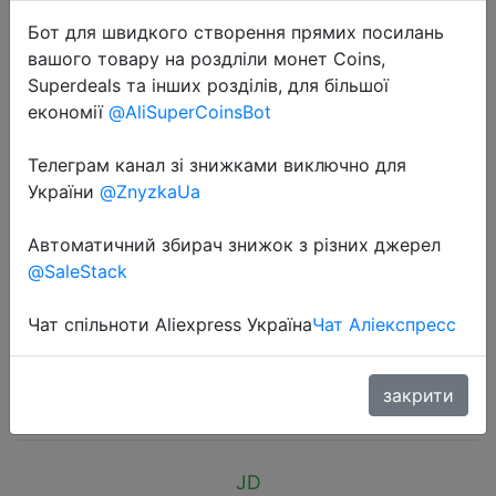
Бот для швидкого створення прямих посилань
вашого товару на роздліли монет Coins,
Superdeals та інших розділів, для більшої
економії
@AliSuperCoinsBot
2018-11-13
Телеграм канал зі знижками виключно для
YACOO Fine / Coarse Combination
України
@ZnyzkaUa
Two Stages Нож для точилки
Карманный карманный
Автоматичний збирач знижок з різних джерел
@SaleStack
инструмент для точного и грубого
ножа.
Чат спільноти Aliexpress Україна
Чат Аліекспресс
$4.99
закрити
JD