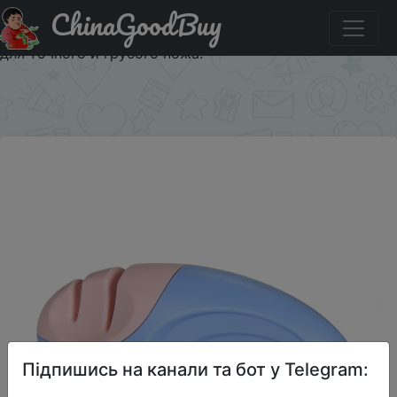
ChinaGoodBuy
Акція на YACOO Fine / Coarse Combination Two Stages
Нож для точилки Карманный карманный инструмент
для точного и грубого ножа.
×
Підпишись на канали та бот у Telegram: