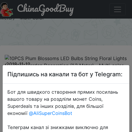
ChinaGoodBuy
Код на знижку AQPCLSXD 10PCS Plum Blossoms LED
Bulbs String Floral Lights for Party Garden Decoration (1.2
Meter) - Multi-color
×
2018-11-12
10PCS Plum Blossoms LED Bulbs
Підпишись на канали та бот у Telegram:
String Floral Lights for Party Garden
Decoration (1.2 Meter) - Multi-color
Бот для швидкого створення прямих посилань
вашого товару на роздліли монет Coins,
Superdeals та інших розділів, для більшої
$0.99
економії
@AliSuperCoinsBot
Телеграм канал зі знижками виключно для