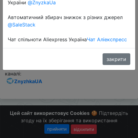
України
@ZnyzkaUa
Промокод:
"AQPCLSXD"
Автоматичний збирач знижок з різних джерел
@SaleStack
Перейти до магазину
Чат спільноти Aliexpress Україна
Чат Аліекспресс
Додаткова інформація відсутня.
закрити
Слідкуйте за знижками на мобільному, в телеграм
каналі:
ZnyzhkaUA
Цей сайт використовує Cookies
🍪 Підтвердіть
згоду на їх зберігання та використання
прийняти
відхилити