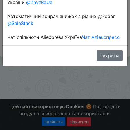
України
@ZnyzkaUa
Автоматичний збирач знижок з різних джерел
Додаткова інформація відсутня.
@SaleStack
Слідкуйте за знижками на мобільному, в телеграм
каналі:
Чат спільноти Aliexpress Україна
Чат Аліекспресс
ZnyzhkaUA
закрити
Цей сайт використовує Cookies
🍪 Підтвердіть
згоду на їх зберігання та використання
прийняти
відхилити