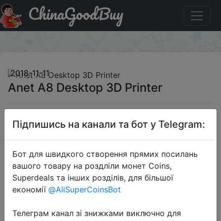
ChinaGoodBuy
Придбати по знижці GBA811 Anet A8 Desktop 3D Printer
×
2018-11-11
Anet A8 Desktop 3D Printer
$99.99
Підпишись на канали та бот у Telegram:
Бот для швидкого створення прямих посилань
Промокод:
"GBA811"
вашого товару на роздліли монет Coins,
Superdeals та інших розділів, для більшої
економії
@AliSuperCoinsBot
Перейти до магазину
Телеграм канал зі знижками виключно для