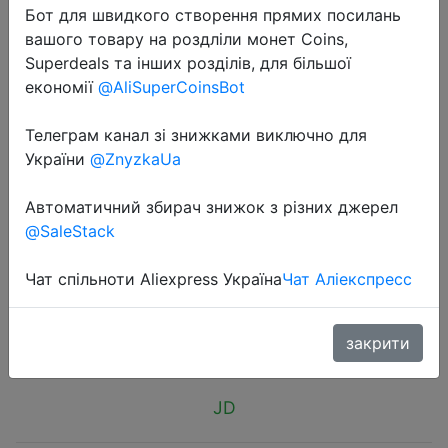
Бот для швидкого створення прямих посилань
вашого товару на роздліли монет Coins,
Superdeals та інших розділів, для більшої
економії
@AliSuperCoinsBot
Телеграм канал зі знижками виключно для
2018-11-11
України
@ZnyzkaUa
Original xiaomi mijia yeelight led
downlight Warm Yellow /Cold white
Автоматичний збирач знижок з різних джерел
Round LED Ceiling Recessed Light
@SaleStack
For xiaomi smart home kits.
Чат спільноти Aliexpress Україна
Чат Аліекспресс
$7.99
закрити
JD