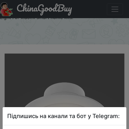
ChinaGoodBuy
Знижка на Original xiaomi mijia yeelight led downlight
Warm Yellow /Cold white Round LED Ceiling Recessed
Light For xiaomi smart home kits.
×
Підпишись на канали та бот у Telegram: