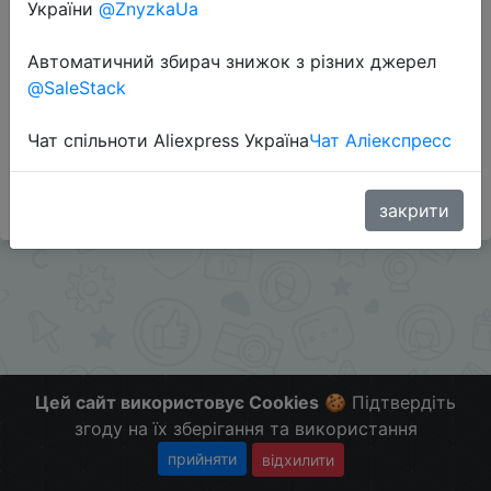
Перейти до магазину
України
@ZnyzkaUa
Автоматичний збирач знижок з різних джерел
@SaleStack
Додаткова інформація відсутня.
Слідкуйте за знижками на мобільному, в телеграм
Чат спільноти Aliexpress Україна
Чат Аліекспресс
каналі:
ZnyzhkaUA
закрити
Цей сайт використовує Cookies
🍪 Підтвердіть
згоду на їх зберігання та використання
прийняти
відхилити