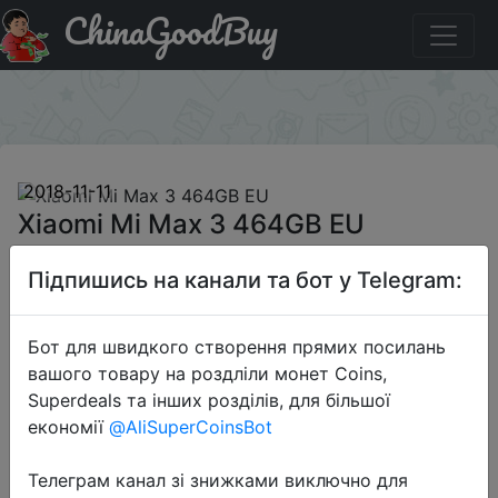
ChinaGoodBuy
Промокод на знижку GBMP1111M3 Xiaomi Mi Max 3
464GB EU
×
2018-11-11
Xiaomi Mi Max 3 464GB EU
Підпишись на канали та бот у Telegram:
$229.99
Бот для швидкого створення прямих посилань
вашого товару на роздліли монет Coins,
Промокод:
"GBMP1111M3"
Superdeals та інших розділів, для більшої
економії
@AliSuperCoinsBot
Телеграм канал зі знижками виключно для