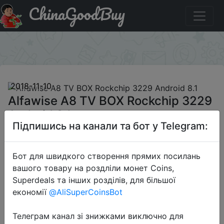
ChinaGoodBuy
Код на знижку 1111alfawiseA8 Alfawise A8 TV BOX
Rockchip 3229 Android 8.1
×
2018-11-10
Alfawise A8 TV BOX Rockchip 3229
Android 8.1
Підпишись на канали та бот у Telegram:
$19.99
Бот для швидкого створення прямих посилань
вашого товару на роздліли монет Coins,
Superdeals та інших розділів, для більшої
Промокод:
"1111alfawiseA8"
економії
@AliSuperCoinsBot
Телеграм канал зі знижками виключно для