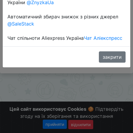
України
@ZnyzkaUa
Перейти до магазину
Автоматичний збирач знижок з різних джерел
@SaleStack
Додаткова інформація відсутня.
Чат спільноти Aliexpress Україна
Чат Аліекспресс
Слідкуйте за знижками на мобільному, в телеграм
каналі:
ZnyzhkaUA
закрити
Цей сайт використовує Cookies
🍪 Підтвердіть
згоду на їх зберігання та використання
прийняти
відхилити