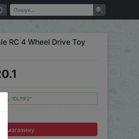
×
le RC 4 Wheel Drive Toy
0.1
код:
"DL11F2"
до магазину