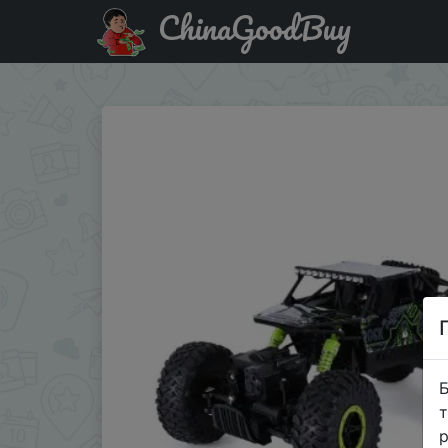
ChinaGoodBuy
Промокод на знижку DL11F2 HB P1803 2.4GHz 1:18 Scale 
Б
т
р