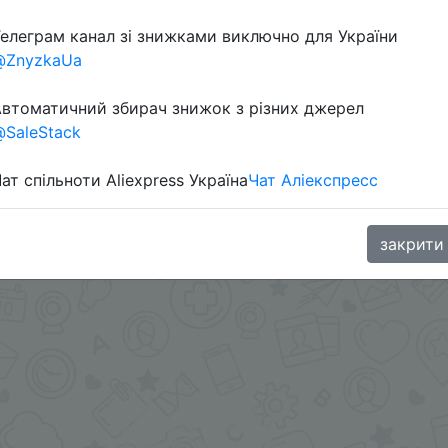
елеграм канал зі знижками виключно для України
@ZnyzkaUa
втоматичний збирач знижок з різних джерел
SaleStack
ат спільноти Aliexpress Україна
Чат Аліекспресс
в телеграм каналі:
закрити