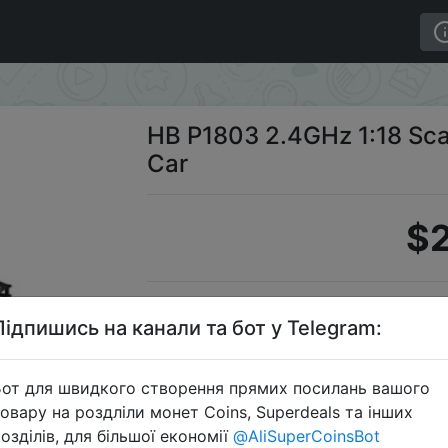
RC 4 Wheel Drive Toy Car
HB P1803 2.4GHz 1:18 Sca
Car
$2
Промо
Підпишись на канали та бот у Telegram:
от для швидкого створення прямих посилань вашого
овару на роздліли монет Coins, Superdeals та інших
Перейти 
озділів, для більшої економії
@AliSuperCoinsBot