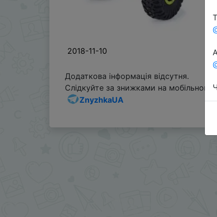
Т
2018-11-10
А
@
Додаткова інформація відсутня.
Ч
Слідкуйте за знижками на мобільному, 
ZnyzhkaUA