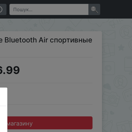
×
 Bluetooth Air спортивные
6.99
JD
до магазину