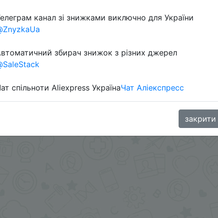
елеграм канал зі знижками виключно для України
@ZnyzkaUa
втоматичний збирач знижок з різних джерел
SaleStack
ат спільноти Aliexpress Україна
Чат Аліекспресс
в телеграм каналі:
закрити