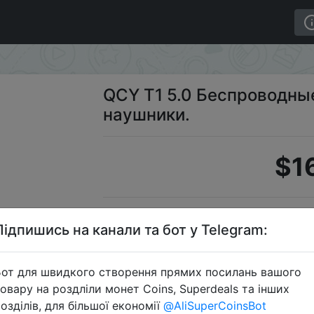
h Air спортивные наушники.
QCY T1 5.0 Беспроводные
наушники.
$1
Підпишись на канали та бот у Telegram:
от для швидкого створення прямих посилань вашого
овару на роздліли монет Coins, Superdeals та інших
Перейти 
озділів, для більшої економії
@AliSuperCoinsBot