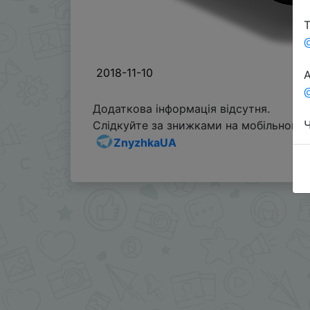
Т
2018-11-10
А
@
Додаткова інформація відсутня.
Ч
Слідкуйте за знижками на мобільному, 
ZnyzhkaUA