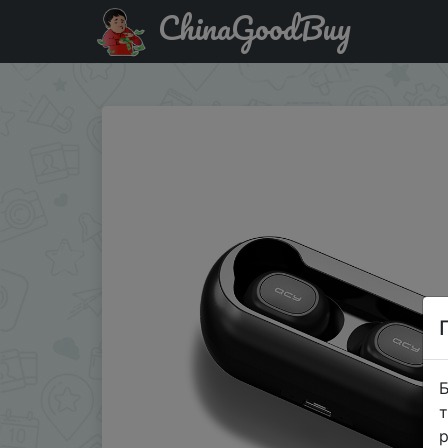
ChinaGoodBuy
Придбати по знижці QCY T1 5.0 Беспроводные Bluetoot
Б
т
р