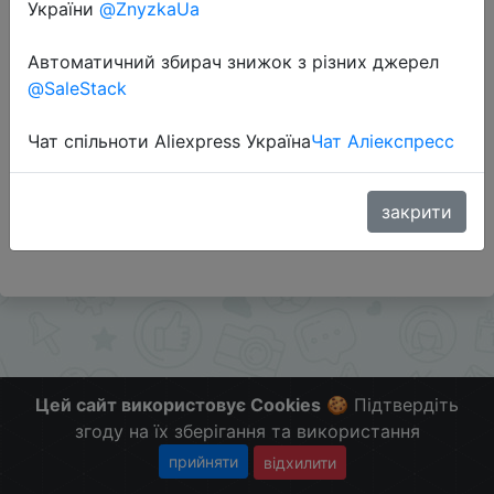
України
@ZnyzkaUa
Автоматичний збирач знижок з різних джерел
Перейти до магазину
@SaleStack
Чат спільноти Aliexpress Україна
Чат Аліекспресс
Додаткова інформація відсутня.
Слідкуйте за знижками на мобільному, в телеграм
каналі:
закрити
ZnyzhkaUA
Цей сайт використовує Cookies
🍪 Підтвердіть
згоду на їх зберігання та використання
прийняти
відхилити