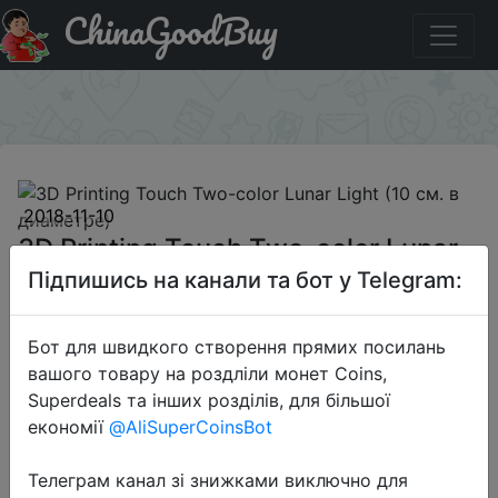
ChinaGoodBuy
Код на знижку DL1111SA 3D Printing Touch Two-color
Lunar Light (10 см. в диаметре)
×
2018-11-10
3D Printing Touch Two-color Lunar
Light (10 см. в диаметре)
Підпишись на канали та бот у Telegram:
Бот для швидкого створення прямих посилань
$5.99
вашого товару на роздліли монет Coins,
Superdeals та інших розділів, для більшої
економії
@AliSuperCoinsBot
Промокод:
"DL1111SA"
Телеграм канал зі знижками виключно для