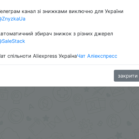
елеграм канал зі знижками виключно для України
@ZnyzkaUa
в телеграм каналі:
втоматичний збирач знижок з різних джерел
SaleStack
ат спільноти Aliexpress Україна
Чат Аліекспресс
закрити