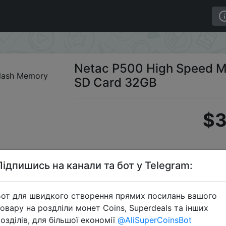
cro SDHC Flash Memory SD Card 32GB
Netac P500 High Speed M
SD Card 32GB
$3
Промо
Підпишись на канали та бот у Telegram:
от для швидкого створення прямих посилань вашого
овару на роздліли монет Coins, Superdeals та інших
Перейти 
озділів, для більшої економії
@AliSuperCoinsBot