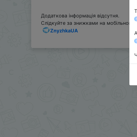
Т
Додаткова інформація відсутня.
Слідкуйте за знижками на мобільному, 
ZnyzhkaUA
А
@
Ч