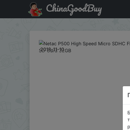
ChinaGoodBuy
Придбати по знижці DL11S26 Netac P500 High Speed Mi
2018-11-10
Б
т
р