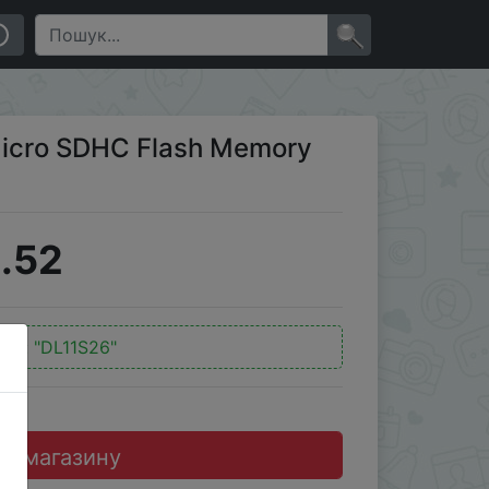
×
icro SDHC Flash Memory
.52
код:
"DL11S26"
до магазину