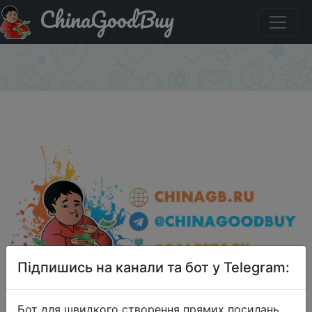
ChinaGoodBuy
Придбати HotWheels 20 шт., подарочный набор. Для
Украины.
×
Підпишись на канали та бот у Telegram:
Бот для швидкого створення прямих посилань