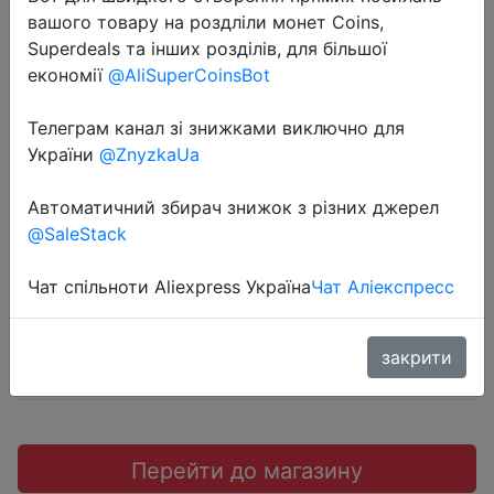
вашого товару на роздліли монет Coins,
Superdeals та інших розділів, для більшої
економії
@AliSuperCoinsBot
2018-11-06
Телеграм канал зі знижками виключно для
HotWheels 20 шт., подарочный
України
@ZnyzkaUa
набор. Для Украины.
Автоматичний збирач знижок з різних джерел
@SaleStack
$0.7
Чат спільноти Aliexpress Україна
Чат Аліекспресс
закрити
Kievtoys
Перейти до магазину