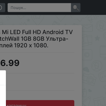
а-яркий светодиодный дисплей 1920 x 1080.
×
 Mi LED Full HD Android TV
atchWall 1GB 8GB Ультра-
лей 1920 x 1080.
6.99
JD
до магазину