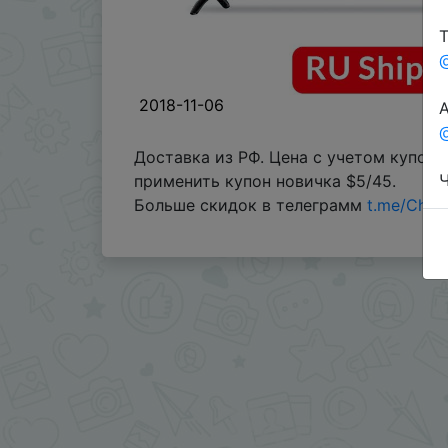
Т
2018-11-06
А
@
Доставка из РФ. Цена с учетом купон
Ч
применить купон новичка $5/45.
Больше скидок в телеграмм
t.me/Chin