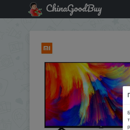
ChinaGoodBuy
Придбати Xiaomi Smart 4A 43inches Mi LED Full HD Andr
Б
т
р