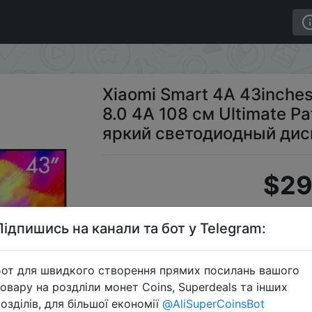
oid TV 8.0 4A 108 см Ultimate PatchWall 1GB 8GB Ультр
Xiaomi Smart 4A 43inches
8.0 4A 108 см Ultimate P
яркий светодиодный дисп
$29
Підпишись на канали та бот у Telegram:
от для швидкого створення прямих посилань вашого
овару на роздліли монет Coins, Superdeals та інших
озділів, для більшої економії
@AliSuperCoinsBot
Перейти 