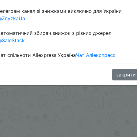
елеграм канал зі знижками виключно для України
@ZnyzkaUa
втоматичний збирач знижок з різних джерел
SaleStack
а, который применяется автоматически при добавлении 
ат спільноти Aliexpress Україна
Чат Аліекспресс
aGoodBuy
закрити