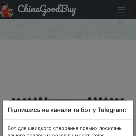
ChinaGoodBuy
Придбати US Pirate Ship (USCORSAIR) Avenger LPX
DDR4 2400 8GB (4Gx2) Desktop Memory CL14.
×
Підпишись на канали та бот у Telegram:
Бот для швидкого створення прямих посилань
вашого товару на роздліли монет Coins,