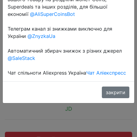
Superdeals та інших розділів, для більшої
економії
@AliSuperCoinsBot
Телеграм канал зі знижками виключно для
2018-11-06
України
@ZnyzkaUa
US Pirate Ship (USCORSAIR)
Автоматичний збирач знижок з різних джерел
Avenger LPX DDR4 2400 8GB
@SaleStack
(4Gx2) Desktop Memory CL14.
Чат спільноти Aliexpress Україна
Чат Аліекспресс
$57.99
закрити
JD