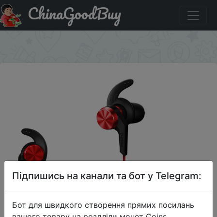
ChinaGoodBuy
Придбати по акціи 1MORE iBFree Bluetooth Sports
Headphones, Red.
×
Підпишись на канали та бот у Telegram:
Бот для швидкого створення прямих посилань
вашого товару на роздліли монет Coins,