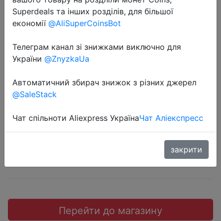
Superdeals та інших розділів, для більшої
економії
@AliSuperCoinsBot
Телеграм канал зі знижками виключно для
2018-11-05
України
@ZnyzkaUa
1MORE iBFree Bluetooth Sports
Автоматичний збирач знижок з різних джерел
Headphones, Red.
@SaleStack
$26.99
Чат спільноти Aliexpress Україна
Чат Аліекспресс
закрити
JD
Перейти до магазину