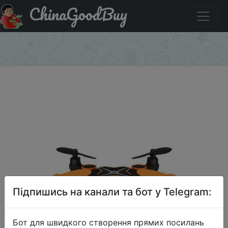
ChinaGoodBuy
Знижка на Heliway 901H Min RC Drone + два солдатика
Sulban разной серии в подарок.
×
Підпишись на канали та бот у Telegram:
Бот для швидкого створення прямих посилань