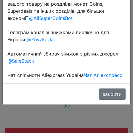
вашого товару на роздліли монет Coins,
Superdeals та інших розділів, для більшої
економії
@AliSuperCoinsBot
Телеграм канал зі знижками виключно для
2018-11-03
України
@ZnyzkaUa
Heliway 901H Min RC Drone + два
солдатика Sulban разной серии в
Автоматичний збирач знижок з різних джерел
подарок.
@SaleStack
Чат спільноти Aliexpress Україна
Чат Аліекспресс
$9.99
закрити
JD