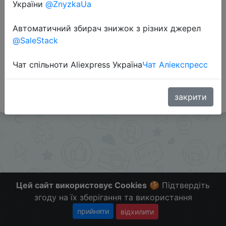
України
@ZnyzkaUa
Перейти до магазину
Автоматичний збирач знижок з різних джерел
@SaleStack
Додаткова інформація відсутня.
Слідкуйте за знижками на мобільному, в телеграм
Чат спільноти Aliexpress Україна
Чат Аліекспресс
каналі:
ZnyzhkaUA
закрити
Цей сайт використовує Cookies
🍪 Підтвердіть
згоду на їх зберігання та використання
прийняти
відхилити