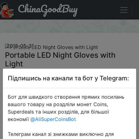
ChinaGoodBuy
Акція на Portable LED Night Gloves with Light
×
2018-05-31
Portable LED Night Gloves with
Light
Підпишись на канали та бот у Telegram:
$1.99
Бот для швидкого створення прямих посилань
вашого товару на роздліли монет Coins,
Sale
Superdeals та інших розділів, для більшої
економії
@AliSuperCoinsBot
Телеграм канал зі знижками виключно для