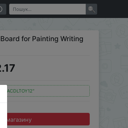
×
Board for Painting Writing
.17
д:
"ACDLTOY12"
до магазину