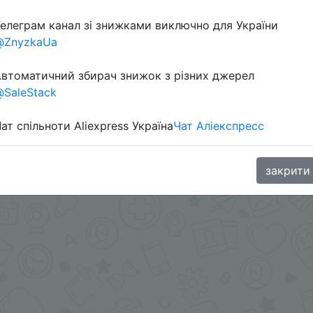
елеграм канал зі знижками виключно для України
@ZnyzkaUa
в телеграм каналі:
втоматичний збирач знижок з різних джерел
SaleStack
ат спільноти Aliexpress Україна
Чат Аліекспресс
закрити