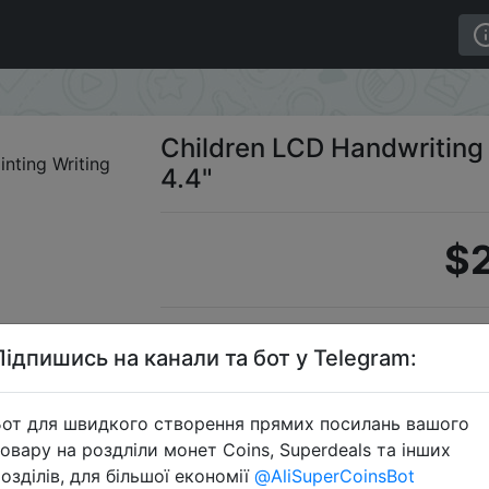
ting Board for Painting Writing 4.4"
Children LCD Handwriting 
4.4"
$2
Промоко
Підпишись на канали та бот у Telegram:
от для швидкого створення прямих посилань вашого
овару на роздліли монет Coins, Superdeals та інших
Перейти 
озділів, для більшої економії
@AliSuperCoinsBot