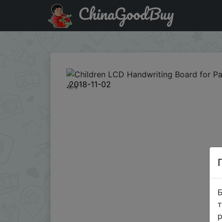
ChinaGoodBuy
Паридбати з промокодом ACDLTOY12 Children LCD Handwri
2018-11-02
Б
т
р