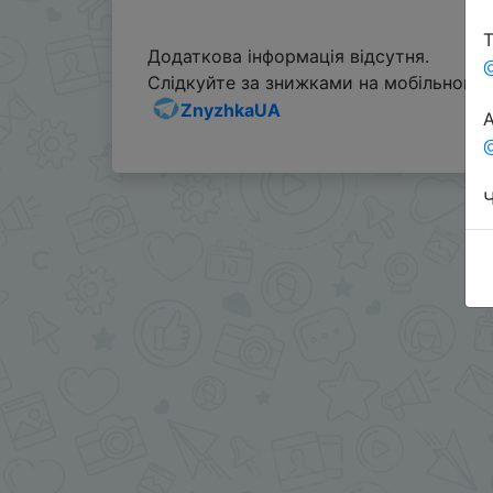
Т
Додаткова інформація відсутня.
Слідкуйте за знижками на мобільному, 
ZnyzhkaUA
А
@
Ч