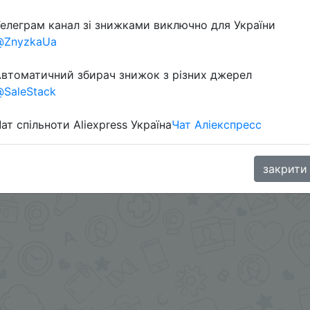
елеграм канал зі знижками виключно для України
@ZnyzkaUa
в телеграм каналі:
втоматичний збирач знижок з різних джерел
SaleStack
ат спільноти Aliexpress Україна
Чат Аліекспресс
закрити