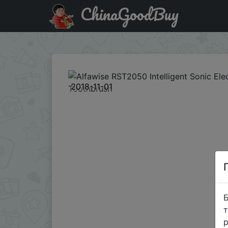
ChinaGoodBuy
Купити по знижці GBTRNov10 Alfawise RST2050 Intelligent
2018-11-01
Б
т
р