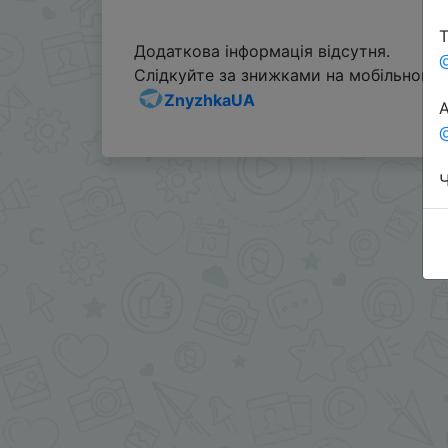
Т
Додаткова інформація відсутня.
Слідкуйте за знижками на мобільному, 
ZnyzhkaUA
А
@
Ч