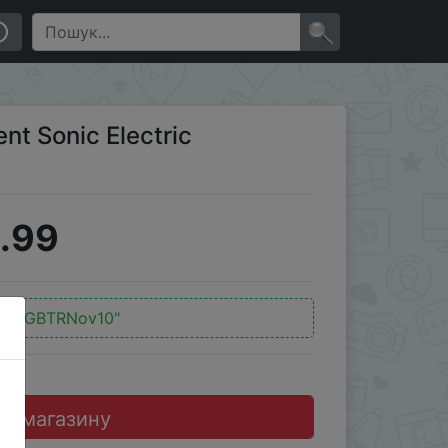
×
nt Sonic Electric
.99
д:
"GBTRNov10"
до магазину