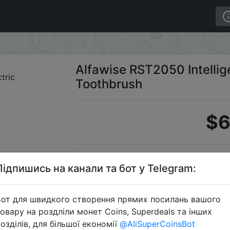
 Sonic Electric Toothbrush
Alfawise RST2050 Intellige
Toothbrush
$6
Промоко
Підпишись на канали та бот у Telegram:
от для швидкого створення прямих посилань вашого
овару на роздліли монет Coins, Superdeals та інших
Перейти 
озділів, для більшої економії
@AliSuperCoinsBot