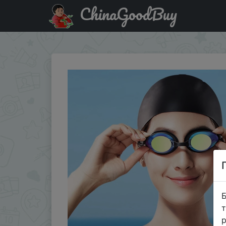
ChinaGoodBuy
Знижка на Оригинальные Xiaomi Yunmai плавательные 
Б
т
р