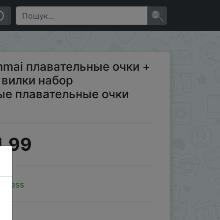
ольные Взрослые плавательные очки ming
×
nmai плавательные очки +
 вилки набор
ые плавательные очки
1.99
xpress