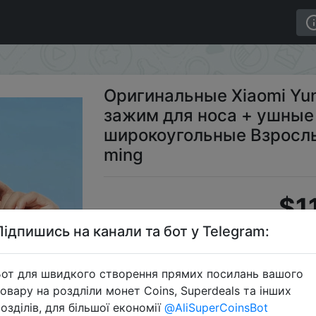
очки + зажим для носа + ушные вилки набор широкоуг
Оригинальные Xiaomi Yu
зажим для носа + ушные
широкоугольные Взросл
ming
$1
Підпишись на канали та бот у Telegram:
Alie
от для швидкого створення прямих посилань вашого
овару на роздліли монет Coins, Superdeals та інших
озділів, для більшої економії
@AliSuperCoinsBot