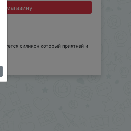
до магазину
льзуется силикон который приятней и