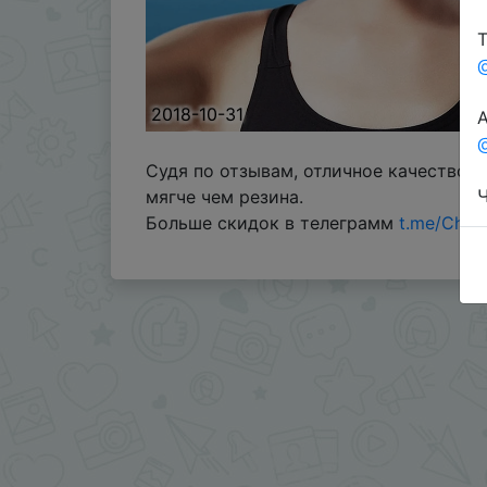
Т
2018-10-31
А
@
Судя по отзывам, отличное качество з
Ч
мягче чем резина.
Больше скидок в телеграмм
t.me/Chin