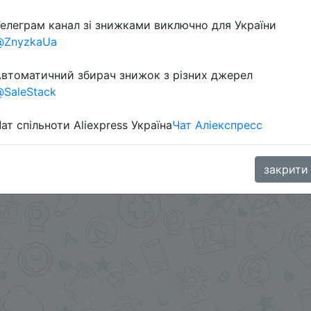
Перейти 
елеграм канал зі знижками виключно для України
@ZnyzkaUa
втоматичний збирач знижок з різних джерел
SaleStack
а небольшие деньги, отзываются что в этих очках испо
ат спільноти Aliexpress Україна
Чат Аліекспресс
aGoodBuy
закрити