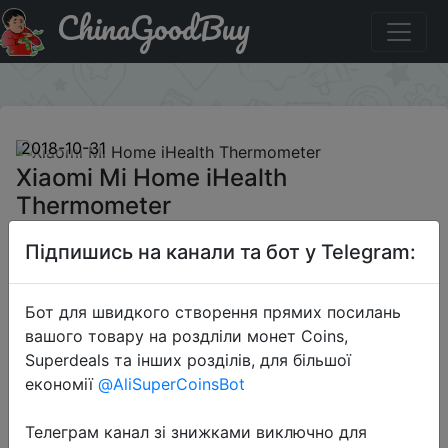
ChinaGoodBuy
Знижка на Xiaomi Mi Home iHealth Thermometer
×
2018-10-31
Xiaomi Mi Home iHealth
Thermometer
Підпишись на канали та бот у Telegram:
$19.99
Бот для швидкого створення прямих посилань
вашого товару на роздліли монет Coins,
Sale
Superdeals та інших розділів, для більшої
економії
@AliSuperCoinsBot
Телеграм канал зі знижками виключно для