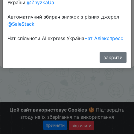
України
@ZnyzkaUa
Перейти до магазину
Автоматичний збирач знижок з різних джерел
@SaleStack
Додаткова інформація відсутня.
Слідкуйте за знижками на мобільному, в телеграм
Чат спільноти Aliexpress Україна
Чат Аліекспресс
каналі:
ZnyzhkaUA
закрити
Цей сайт використовує Cookies
🍪 Підтвердіть
згоду на їх зберігання та використання
прийняти
відхилити