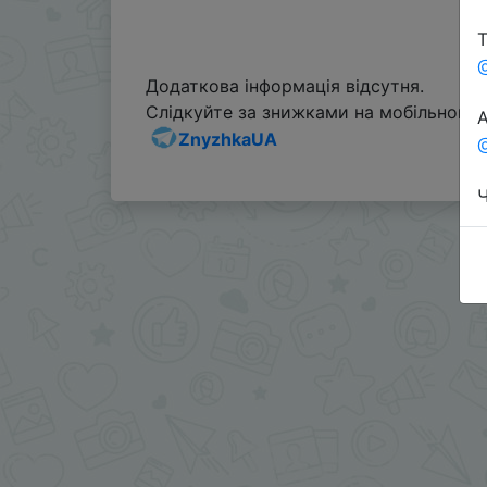
Т
Додаткова інформація відсутня.
Слідкуйте за знижками на мобільному, 
А
ZnyzhkaUA
@
Ч