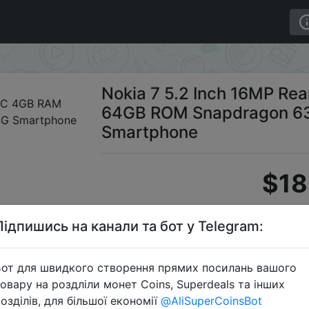
6MP Rear Camera NFC 4GB RAM 64GB ROM Snapdragon 63
Nokia 7 5.2 Inch 16MP R
64GB ROM Snapdragon 63
Smartphone
$18
Підпишись на канали та бот у Telegram:
Промок
от для швидкого створення прямих посилань вашого
овару на роздліли монет Coins, Superdeals та інших
озділів, для більшої економії
@AliSuperCoinsBot
Перейти 