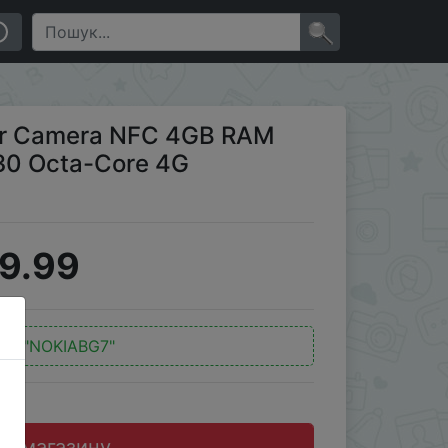
0 Octa-Core 4G Smartphone
×
ear Camera NFC 4GB RAM
0 Octa-Core 4G
9.99
од:
"NOKIABG7"
до магазину