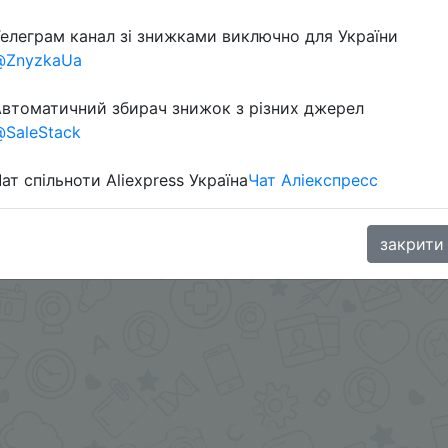
елеграм канал зі знижками виключно для України
@ZnyzkaUa
в телеграм каналі:
втоматичний збирач знижок з різних джерел
SaleStack
ат спільноти Aliexpress Україна
Чат Аліекспресс
закрити