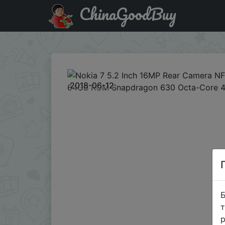
ChinaGoodBuy
Паридбати з промокодом NOKIABG7 Nokia 7 5.2 Inch 1
2018-06-12
Б
т
р