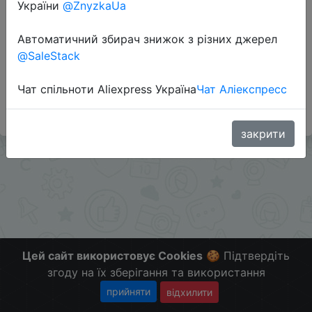
України
@ZnyzkaUa
Автоматичний збирач знижок з різних джерел
Додаткова інформація відсутня.
@SaleStack
Слідкуйте за знижками на мобільному, в телеграм
каналі:
Чат спільноти Aliexpress Україна
Чат Аліекспресс
ZnyzhkaUA
закрити
Цей сайт використовує Cookies
🍪 Підтвердіть
згоду на їх зберігання та використання
прийняти
відхилити