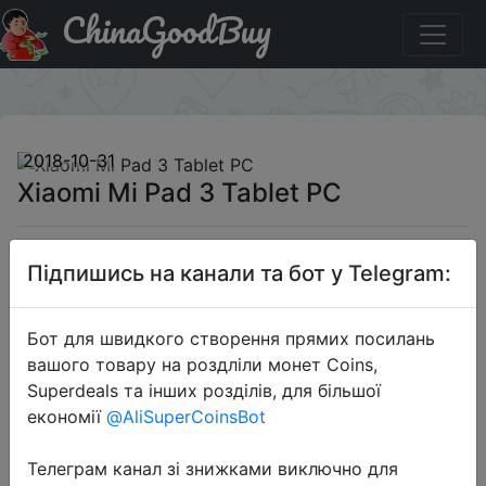
ChinaGoodBuy
Купити на розпродажі Xiaomi Mi Pad 3 Tablet PC
×
2018-10-31
Xiaomi Mi Pad 3 Tablet PC
$179.99
Підпишись на канали та бот у Telegram:
Бот для швидкого створення прямих посилань
Flash SAle
вашого товару на роздліли монет Coins,
Superdeals та інших розділів, для більшої
економії
@AliSuperCoinsBot
Перейти до магазину
Телеграм канал зі знижками виключно для